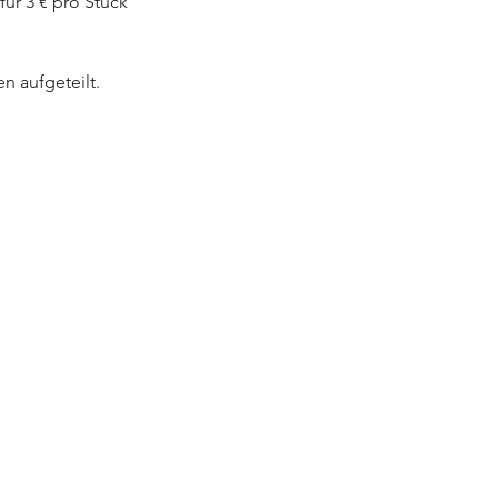
ür 3 € pro Stück 
n aufgeteilt.