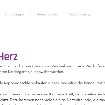
Kinderkrippe
Gemeinschaft
Waldorfkonzept
 Herz
rz“ jährt sich dieses Jahr zum 12en mal und unsere Waldorfeinri
gten Kindergärten ausgewählt worden. 
de Kappendeschle verkaufen dieses Jahr eifrig die Bändel mit
erkauf freundlicherweise vom Kaufhaus Kratt, dem Spielwaren 
tützt. Dazu kommen noch viele fleißige Narrenfreunde, die zusä