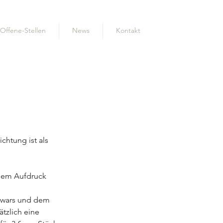
Offene-Stellen
News
Kontakt
chtung ist als 
 dem Aufdruck 
Swars und dem 
tzlich eine 